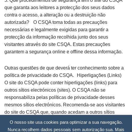
5. Que procedimentos de segurança tem o site do CSQA
que garanta aos leitores a protecção dos seus dados
contra o acesso, a alteração ou a destruição não
autorizada? O CSQA toma todas as precauções
necessárias e legalmente exigidas para garantir a
protecção da informação recolhida junto dos seus
visitantes através do site CSQA. Estas precauções
garantem a segurança online e offline dessa informação.
Outras questões de que deverá ter conhecimento sobre a
política de privacidade do CSQA. Hiperligações (Links)
O site do CSQA pode conter hiperligações (links) para
outros sítios electrónicos (sites). O CSQA não se
responsabiliza pelas políticas de privacidade desses
mesmos sítios electrónicos. Recomenda-se aos visitantes
do site do CSQA que, quando acedam a outros sítios
electrónicos, consultem as páginas que, dentro desses
O nosso site usa cookies para optimizar a sua navegação.
sites, se refiram às suas políticas de privacidade. Este
Nunca recolhem dados pessoais sem autorização sua. Mais